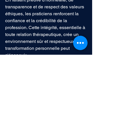
transparence et de respect des valeurs 
éthiques, les praticiens renforcent la 
confiance et la crédibilité de la 
profession. Cette intégrité, essentielle à 
toute relation thérapeutique, crée un 
environnement sûr et respectueux où la 
transformation personnelle peut 
s'épanouir. 
“ 2.1.6  L’art-thérapeute a le devoir de 
faciliter le changement de thérapeute, 
ou l’arrêt du travail entrepris lorsque 
cela lui semble nécessaire.”
Plusieurs raisons peuvent amener l'art-
thérapeute à proposer d'arrêter 
l'accompagnement, notamment quand 
celui-ci estime que le patient n'en tire 
plus avantage, quand il se retrouve en 